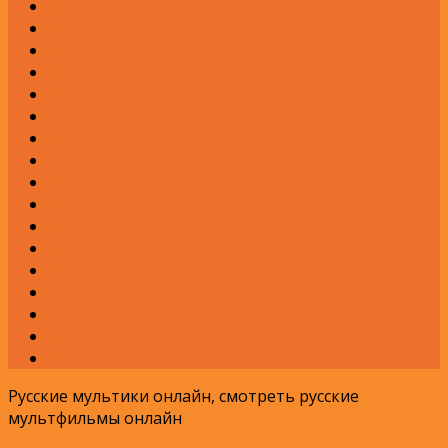
Л
М
Н
О
П
Р
С
Т
У
Ф
Х
Ц
Ч
Ш
Щ
Э
Я
Русские мультики онлайн, смотреть русские
мультфильмы онлайн