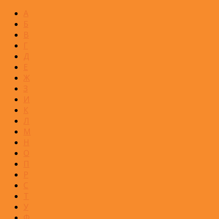
А
Б
В
Г
Д
Е
Ж
З
И
К
Л
М
Н
О
П
Р
С
Т
У
Ф