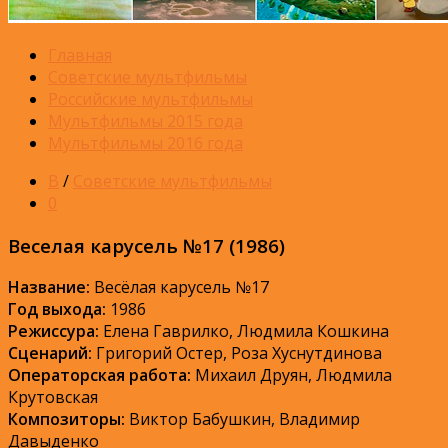
Главная
Советские мультфильмы
Российские мультфильмы
Мультфильмы 2015 года
Мультфильмы 2016 года
В
/
Советские мультфильмы
0
Веселая карусель №17 (1986)
Название:
Весёлая карусель №17
Год выхода:
1986
Режиссура:
Елена Гаврилко, Людмила Кошкина
Сценарий:
Григорий Остер, Роза Хуснутдинова
Операторская работа:
Михаил Друян, Людмила
Крутовская
Композиторы:
Виктор Бабушкин, Владимир
Давыденко