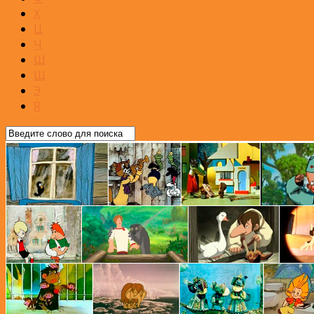
Х
Ц
Ч
Ш
Щ
Э
Я