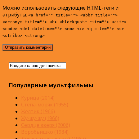
Можно использовать следующие
HTML
-теги и
атрибуты:
<a href="" title=""> <abbr title="">
<acronym title=""> <b> <blockquote cite=""> <cite>
<code> <del datetime=""> <em> <i> <q cite=""> <s>
<strike> <strong>
Популярные мультфильмы
Курица (2014)
Стёпа-моряк (1955)
Желтик (1966)
Жу-жу-жу (1966)
Сердце зверя (2006)
Воробьишко (1984)
Друзья мои, где вы? (1987)