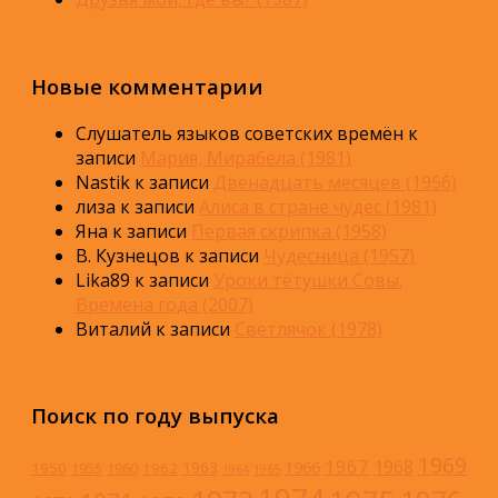
Новые комментарии
Слушатель языков советских времён
к
записи
Мария, Мирабела (1981)
Nastik
к записи
Двенадцать месяцев (1956)
лиза
к записи
Алиса в стране чудес (1981)
Яна
к записи
Первая скрипка (1958)
В. Кузнецов
к записи
Чудесница (1957)
Lika89
к записи
Уроки тётушки Совы.
Времена года (2007)
Виталий
к записи
Светлячок (1978)
Поиск по году выпуска
1969
1967
1968
1966
1963
1950
1962
1955
1960
1964
1965