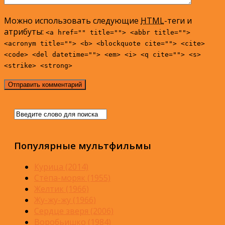
Можно использовать следующие
HTML
-теги и
атрибуты:
<a href="" title=""> <abbr title="">
<acronym title=""> <b> <blockquote cite=""> <cite>
<code> <del datetime=""> <em> <i> <q cite=""> <s>
<strike> <strong>
Популярные мультфильмы
Курица (2014)
Стёпа-моряк (1955)
Желтик (1966)
Жу-жу-жу (1966)
Сердце зверя (2006)
Воробьишко (1984)