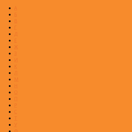
А
Б
В
Г
Д
Е
Ж
З
И
К
Л
М
Н
О
П
Р
С
Т
У
Ф