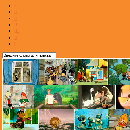
Х
Ц
Ч
Ш
Щ
Э
Я