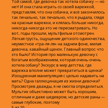
Той самой, где девочка так хотела собачку — но
нет! И она стала играть со своей варежкой,
представляя, что она собачка, и всё закончилось
так печально, так печально, что я рыдала, глядя
на красные варежки, и клялась больше никогда,
никогда-никогда это не пересматривать. Но
вот, годы прошли, мультфильм отсмотрен.
Лёгкая грусть, ощущение детского одиночества,
неуместное «тра-ля-ля» на заднем фоне, милая
девочка, кавайный щенок. Главный вопрос: что
это было? История про маленькую девочку с
богатым воображением, которая очень-очень
хотела собаку? Экскурс в мир детства, где
варежка вполне может превратиться в щенка?
Изощренная манипуляция с целью надавить на
мать? Одна галлюцинация из жизни девочки?
Просмотрев дважды, я не смогла определиться.
Мультик объективно может быть хорошим,
отличным и даже шедевром, но детские раны —
самые глубокие, поэтому
5 из 10.