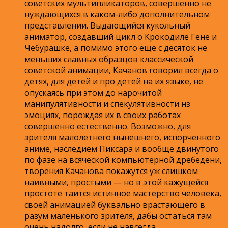
советских мультипликаторов, совершенно не
нуждающихся в каком-либо дополнительном
представлении. Выдающийся кукольный
аниматор, создавший цикл о Крокодиле Гене и
Чебурашке, а помимо этого еще с десяток не
меньших славных образцов классической
советской анимации, Качанов говорил всегда о
детях, для детей и про детей на их языке, не
опускаясь при этом до нарочитой
манипулятивности и спекулятивности нз
эмоциях, порождая их в своих работах
совершенно естественно. Возможно, для
зрителя малолетнего нынешнего, испорченного
аниме, наследием Пиксара и вообще двинутого
по фазе на всяческой компьютерной дребедени,
творения Качанова покажутся уж слишком
наивными, простыми — но в этой кажущейся
простоте таится истинное мастерство человека,
своей анимацией буквально врастающего в
разум маленького зрителя, дабы остаться там
очень надолго, если не навсегда.