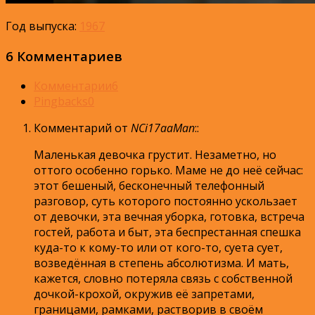
Год выпуска:
1967
6 Комментариев
Комментарии
6
Pingbacks
0
Комментарий от
NCi17aaMan
:
:
Маленькая девочка грустит. Незаметно, но
оттого особенно горько. Маме не до неё сейчас:
этот бешеный, бесконечный телефонный
разговор, суть которого постоянно ускользает
от девочки, эта вечная уборка, готовка, встреча
гостей, работа и быт, эта беспрестанная спешка
куда-то к кому-то или от кого-то, суета сует,
возведённая в степень абсолютизма. И мать,
кажется, словно потеряла связь с собственной
дочкой-крохой, окружив её запретами,
границами, рамками, растворив в своём