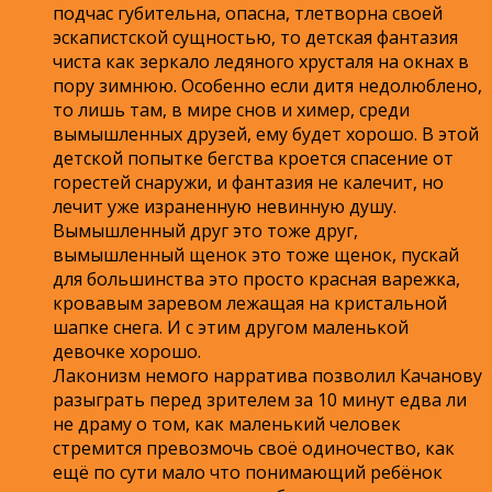
подчас губительна, опасна, тлетворна своей
эскапистской сущностью, то детская фантазия
чиста как зеркало ледяного хрусталя на окнах в
пору зимнюю. Особенно если дитя недолюблено,
то лишь там, в мире снов и химер, среди
вымышленных друзей, ему будет хорошо. В этой
детской попытке бегства кроется спасение от
горестей снаружи, и фантазия не калечит, но
лечит уже израненную невинную душу.
Вымышленный друг это тоже друг,
вымышленный щенок это тоже щенок, пускай
для большинства это просто красная варежка,
кровавым заревом лежащая на кристальной
шапке снега. И с этим другом маленькой
девочке хорошо.
Лаконизм немого нарратива позволил Качанову
разыграть перед зрителем за 10 минут едва ли
не драму о том, как маленький человек
стремится превозмочь своё одиночество, как
ещё по сути мало что понимающий ребёнок