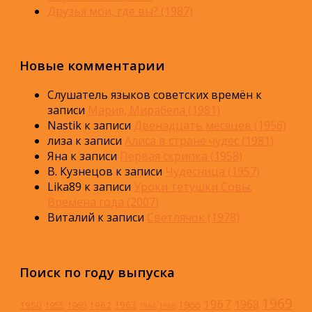
Друзья мои, где вы? (1987)
Новые комментарии
Слушатель языков советских времён
к
записи
Мария, Мирабела (1981)
Nastik
к записи
Двенадцать месяцев (1956)
лиза
к записи
Алиса в стране чудес (1981)
Яна
к записи
Первая скрипка (1958)
В. Кузнецов
к записи
Чудесница (1957)
Lika89
к записи
Уроки тётушки Совы.
Времена года (2007)
Виталий
к записи
Светлячок (1978)
Поиск по году выпуска
1969
1967
1968
1966
1963
1950
1962
1955
1960
1964
1965