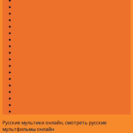
К
Л
М
Н
О
П
Р
С
Т
У
Ф
Х
Ц
Ч
Ш
Щ
Э
Я
Русские мультики онлайн, смотреть русские
мультфильмы онлайн