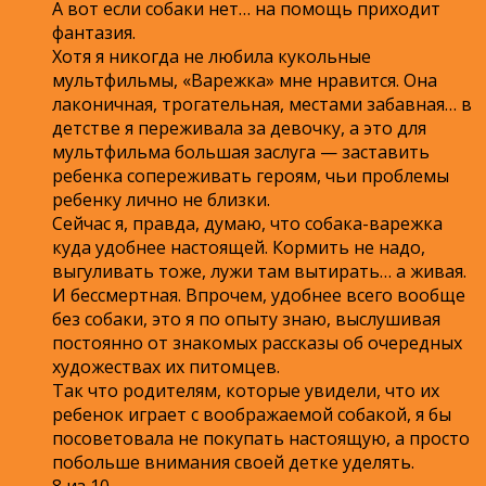
А вот если собаки нет… на помощь приходит
фантазия.
Хотя я никогда не любила кукольные
мультфильмы, «Варежка» мне нравится. Она
лаконичная, трогательная, местами забавная… в
детстве я переживала за девочку, а это для
мультфильма большая заслуга — заставить
ребенка сопереживать героям, чьи проблемы
ребенку лично не близки.
Сейчас я, правда, думаю, что собака-варежка
куда удобнее настоящей. Кормить не надо,
выгуливать тоже, лужи там вытирать… а живая.
И бессмертная. Впрочем, удобнее всего вообще
без собаки, это я по опыту знаю, выслушивая
постоянно от знакомых рассказы об очередных
художествах их питомцев.
Так что родителям, которые увидели, что их
ребенок играет с воображаемой собакой, я бы
посоветовала не покупать настоящую, а просто
побольше внимания своей детке уделять.
8 из 10