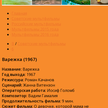
Главная
Советские мультфильмы
Российские мультфильмы
Мультфильмы 2015 года
Мультфильмы 2016 года
В
/
Советские мультфильмы
6
Варежка (1967)
Название:
Варежка
Год выхода:
1967
Режиссура:
Роман Качанов
Сценарий:
Жанна Витензон
Операторская работа:
Иосиф Голомб
Композитор:
Вадим Гамалия
Продолжительность фильма:
9 мин.
Сюжет фильма:
О девочке, которой мама не