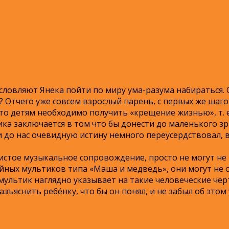
словляют Янека пойти по миру ума-разума набираться. 
 Отчего уже совсем взрослый парень, с первых же шаг
то детям необходимо получить «крещение жизнью», т. е
ика заключается в том что бы донести до маленького зр
и до нас очевидную истину немного переусердствовал, 
истое музыкальное сопровождение, просто не могут не
ных мультиков типа «Маша и медведь», они могут не 
ультик наглядно указывает на такие человеческие чер
яснить ребёнку, что бы он понял, и не забыл об этом 