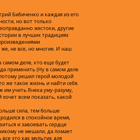
трий Бибиченко и каждая из его
ности, но вот только
неоправданно жестоки, другие
стории в лучших традициях
 произведениями
е, не все, но многие. И наш
 самом деле, кто еще будет
уда применить (Ну в самом деле
а потому решил герой молодой
то же такое жизнь и найти себя.
ж им учить Янека уму-разуму,
й хочет всем показать, какой
ольше сила, тем больше
к родился в спокойное время,
виться и завоевать сердце
никому не мешали, да ломает
 все это как мультик для