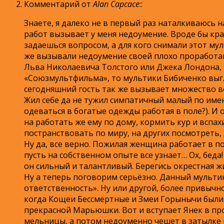
Комментарий от
Alan Capcace
:
:
Знаете, я далеко не в первый раз наталкиваюсь 
работ вызывает у меня недоумение. Вроде бы кра
задаешься вопросом, а для кого снимали этот му
же вызывали недоумение своей плохо проработан
Льва Николаевича Толстого или Джека Лондона, 
«Союзмультфильма», то мультики Бибиченко выгля
сегодняшний гость так же вызывает множество во
Жил себе да не тужил симпатичный малый по имен
одеваться в богатые одежды работая в поле?). И
на работать же ему по дому, кормить кур и вспах
постранствовать по миру, на других посмотреть, д
Ну да, все верно. Пожилая женщина работает в по
пусть на собственном опыте все узнает… Ох, беда
он сильный и талантливый. Берегись окрестная ж
Ну а теперь поговорим серьёзно. Данный мульти
ответственность». Ну или другой, более привычной
когда Кощеи Бессмертные и Змеи Горынычи были 
прекрасной Марьюшки. Вот и вступает Янек в пр
мельницы, а потом недоуменно чешет в затылке и