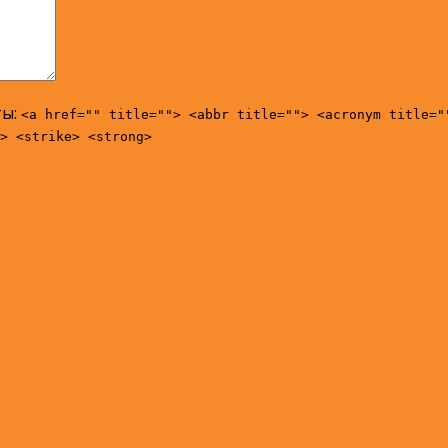
ты:
<a href="" title=""> <abbr title=""> <acronym title="
> <strike> <strong>