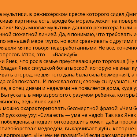
на мультики, в режиссёрском кресле которого сидел Дми
сивая картинка есть, вроде бы мораль лежит на поверх
льтик? Ведь многие мультики данного режиссера были 
ной сюжетной линией. Да, я понимаю, что требовать и
по меньшей мере глупо, но если сравнивать с другими
дели мягко говоря недоработанными. Не все, конечно ж
просов. Итак, это — «Валидуб».
и Янек, что рос в семье преуспевающего торговца (Ну в
 обладал Янек силушкой богатырской, которую не знал к
ивать огород, не для того дана была сила безмерная!), 
а себя показать. И пожелал отец своему сыну узнать, ч
ле, а отец днями и неделями не появляется дома, куда у
! Выпускать в мир взрослого с разумом ребенка, которы
ивность, ведь Янек идет!
к можно охарактеризовать бессмертной фразой: «Чем б
 русскому уху: «Сила есть — ума не надо!» Так как Яне
побеждены, а подвиг он совершить хочет, дабы просла
отивоборства с медведем, выкарчивает дубы, которые 
 вопрошает: «Ну чем не подвиг?» И если рассматривать