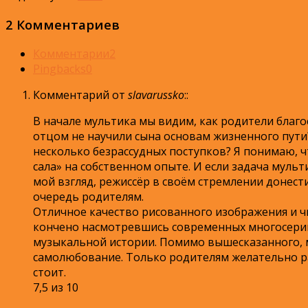
2 Комментариев
Комментарии
2
Pingbacks
0
Комментарий от
slavarussko
:
:
В начале мультика мы видим, как родители благо
отцом не научили сына основам жизненного пути?
несколько безрассудных поступков? Я понимаю, ч
сала» на собственном опыте. И если задача мульт
мой взгляд, режиссёр в своём стремлении донест
очередь родителям.
Отличное качество рисованного изображения и ч
кончено насмотревшись современных многосерий
музыкальной истории. Помимо вышесказанного, м
самолюбование. Только родителям желательно разъ
стоит.
7,5 из 10