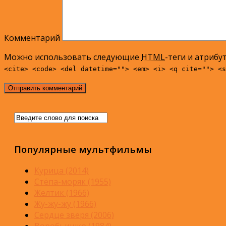
Комментарий
Можно использовать следующие
HTML
-теги и атрибу
<cite> <code> <del datetime=""> <em> <i> <q cite=""> <s
Популярные мультфильмы
Курица (2014)
Стёпа-моряк (1955)
Желтик (1966)
Жу-жу-жу (1966)
Сердце зверя (2006)
Воробьишко (1984)