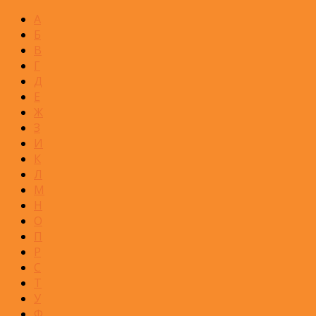
А
Б
В
Г
Д
Е
Ж
З
И
К
Л
М
Н
О
П
Р
С
Т
У
Ф