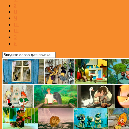
Х
Ц
Ч
Ш
Щ
Э
Я