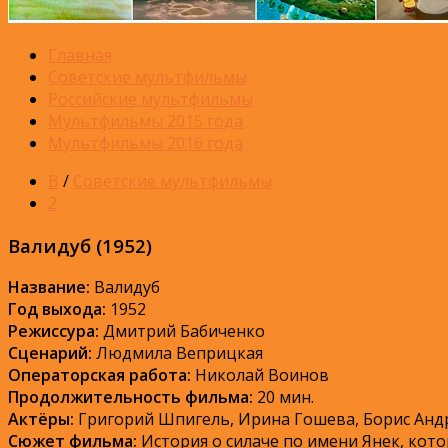
Главная
Советские мультфильмы
Российские мультфильмы
Мультфильмы 2015 года
Мультфильмы 2016 года
В
/
Советские мультфильмы
2
Валидуб (1952)
Название:
Валидуб
Год выхода:
1952
Режиссура:
Дмитрий Бабиченко
Сценарий:
Людмила Веприцкая
Операторская работа:
Николай Воинов
Продолжительность фильма:
20 мин.
Актёры:
Григорий Шпигель, Ирина Гошева, Борис Анд
Сюжет фильма:
История о силаче по имени Янек, кото