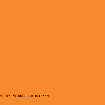
"> <b> <blockquote cite="">