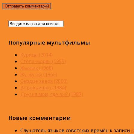
Популярные мультфильмы
Курица (2014)
Стёпа-моряк (1955)
Желтик (1966)
Жу-жу-жу (1966)
Сердце зверя (2006)
Воробьишко (1984)
Друзья мои, где вы? (1987)
Новые комментарии
Слушатель языков советских времён
к записи
М