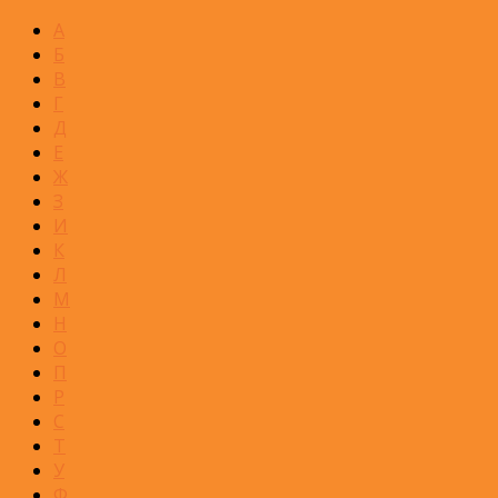
А
Б
В
Г
Д
Е
Ж
З
И
К
Л
М
Н
О
П
Р
С
Т
У
Ф