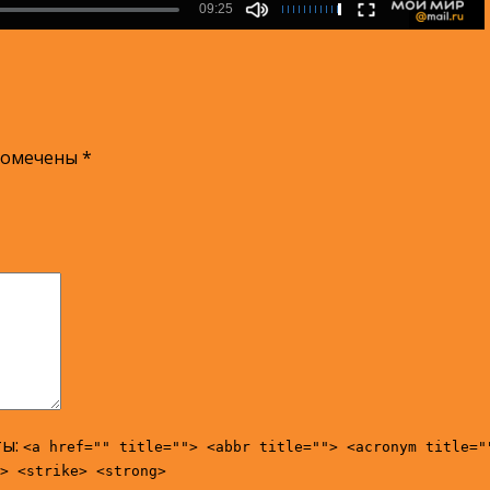
помечены
*
ты:
<a href="" title=""> <abbr title=""> <acronym title="
> <strike> <strong>