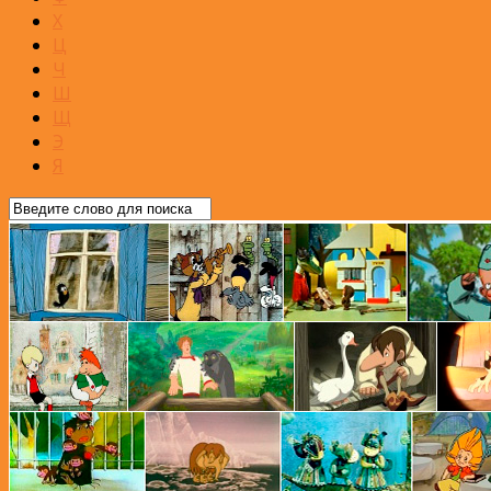
Х
Ц
Ч
Ш
Щ
Э
Я