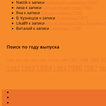
Nastik
к записи
Двенадцать месяцев (1956)
лиза
к записи
Алиса в стране чудес (1981)
Яна
к записи
Первая скрипка (1958)
В. Кузнецов
к записи
Чудесница (1957)
Lika89
к записи
Уроки тётушки Совы. Времена г
Виталий
к записи
Светлячок (1978)
Поиск по году выпуска
1969
19
1967
1968
1966
1963
1950
1962
1955
1960
1964
1965
1984
1986
1983
1987
1985
1982
19
А
Б
В