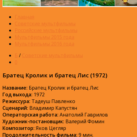
Главная
Советские мультфильмы
Российские мультфильмы
Мультфильмы 2015 года
Мультфильмы 2016 года
Б
/
Советские мультфильмы
0
Братец Кролик и братец Лис (1972)
Название:
Братец Кролик и братец Лис
Год выхода:
1972
Режиссура:
Тадеуш Павленко
Сценарий:
Владимир Капустян
Операторская работа:
Анатолий Гаврилов
Художник-постановщик:
Валерий Фомин
Композитор:
Яков Цегляр
Продолжительность фильма:
9 мин.