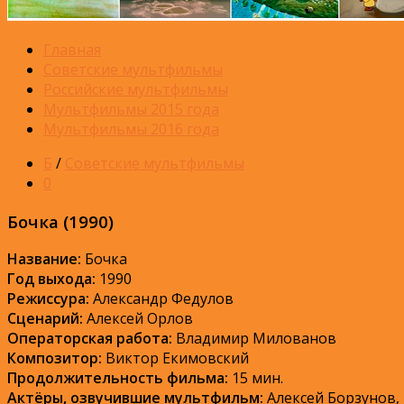
Главная
Советские мультфильмы
Российские мультфильмы
Мультфильмы 2015 года
Мультфильмы 2016 года
Б
/
Советские мультфильмы
0
Бочка (1990)
Название:
Бочка
Год выхода:
1990
Режиссура:
Александр Федулов
Сценарий:
Алексей Орлов
Операторская работа:
Владимир Милованов
Композитор:
Виктор Екимовский
Продолжительность фильма:
15 мин.
Актёры, озвучившие мультфильм:
Алексей Борзунов,