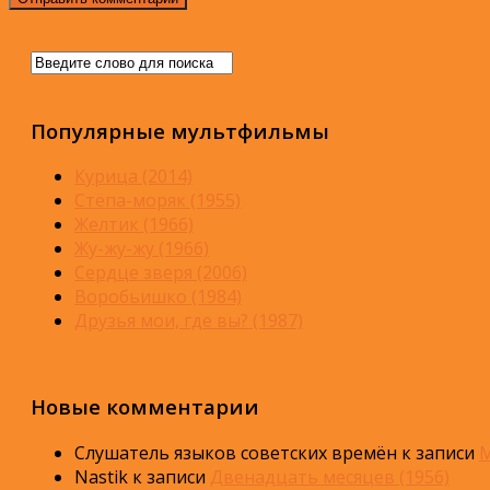
Популярные мультфильмы
Курица (2014)
Стёпа-моряк (1955)
Желтик (1966)
Жу-жу-жу (1966)
Сердце зверя (2006)
Воробьишко (1984)
Друзья мои, где вы? (1987)
Новые комментарии
Слушатель языков советских времён
к записи
М
Nastik
к записи
Двенадцать месяцев (1956)