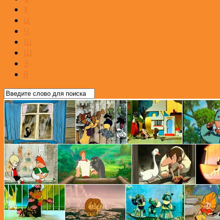
Х
Ц
Ч
Ш
Щ
Э
Я