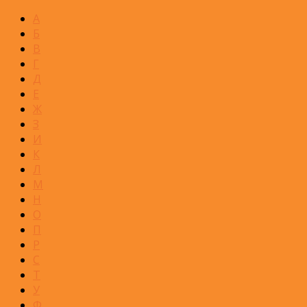
А
Б
В
Г
Д
Е
Ж
З
И
К
Л
М
Н
О
П
Р
С
Т
У
Ф