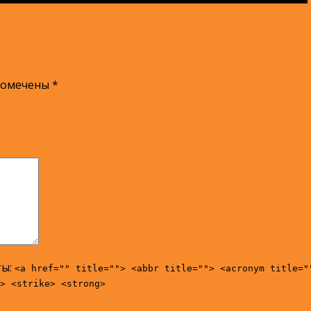
помечены
*
ты:
<a href="" title=""> <abbr title=""> <acronym title="
> <strike> <strong>