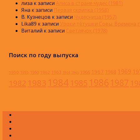
лиза
к записи
Алиса в стране чудес (1981)
Яна
к записи
Первая скрипка (1958)
В. Кузнецов
к записи
Чудесница (1957)
Lika89
к записи
Уроки тётушки Совы. Времена г
Виталий
к записи
Светлячок (1978)
Поиск по году выпуска
1969
19
1967
1968
1966
1963
1950
1962
1955
1960
1964
1965
1984
1986
1983
1987
1985
1982
19
А
Б
В
Г