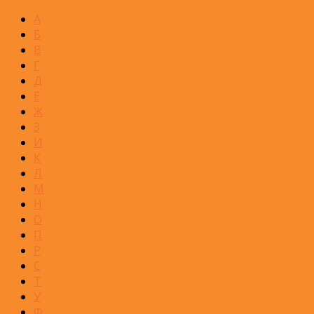
А
Б
В
Г
Д
Е
Ж
З
И
К
Л
М
Н
О
П
Р
С
Т
У
Ф