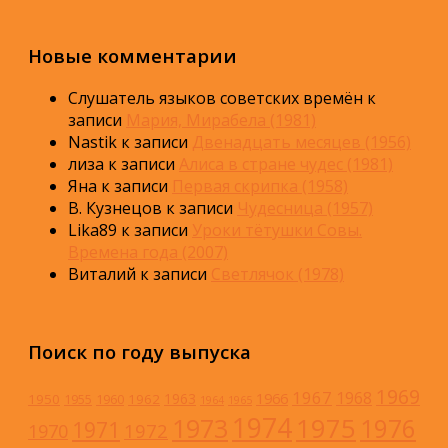
Новые комментарии
Слушатель языков советских времён
к
записи
Мария, Мирабела (1981)
Nastik
к записи
Двенадцать месяцев (1956)
лиза
к записи
Алиса в стране чудес (1981)
Яна
к записи
Первая скрипка (1958)
В. Кузнецов
к записи
Чудесница (1957)
Lika89
к записи
Уроки тётушки Совы.
Времена года (2007)
Виталий
к записи
Светлячок (1978)
Поиск по году выпуска
1969
1967
1968
1966
1963
1950
1962
1955
1960
1964
1965
1974
1973
1975
1976
1971
1972
1970