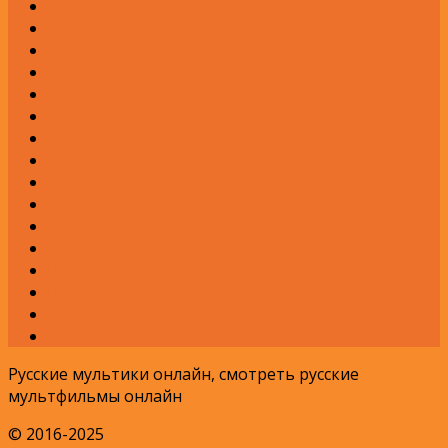
М
Н
О
П
Р
С
Т
У
Ф
Х
Ц
Ч
Ш
Щ
Э
Я
Русские мультики онлайн, смотреть русские
мультфильмы онлайн
© 2016-2025