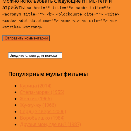
Можно использовать следующие
HTML
-теги и
атрибуты:
<a href="" title=""> <abbr title="">
<acronym title=""> <b> <blockquote cite=""> <cite>
<code> <del datetime=""> <em> <i> <q cite=""> <s>
<strike> <strong>
Популярные мультфильмы
Курица (2014)
Стёпа-моряк (1955)
Желтик (1966)
Жу-жу-жу (1966)
Сердце зверя (2006)
Воробьишко (1984)
Друзья мои, где вы? (1987)