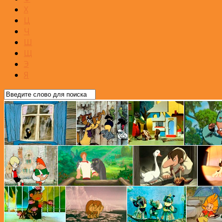
Х
Ц
Ч
Ш
Щ
Э
Я