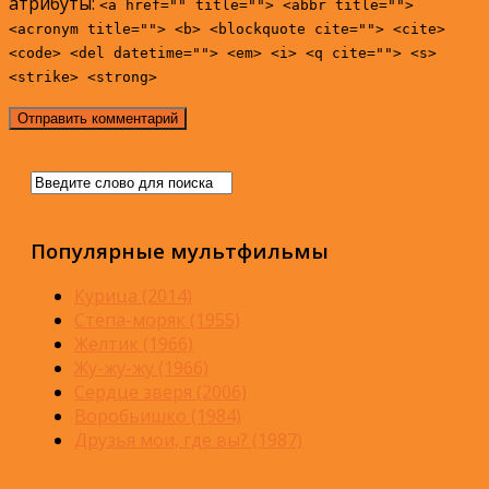
атрибуты:
<a href="" title=""> <abbr title="">
<acronym title=""> <b> <blockquote cite=""> <cite>
<code> <del datetime=""> <em> <i> <q cite=""> <s>
<strike> <strong>
Популярные мультфильмы
Курица (2014)
Стёпа-моряк (1955)
Желтик (1966)
Жу-жу-жу (1966)
Сердце зверя (2006)
Воробьишко (1984)
Друзья мои, где вы? (1987)