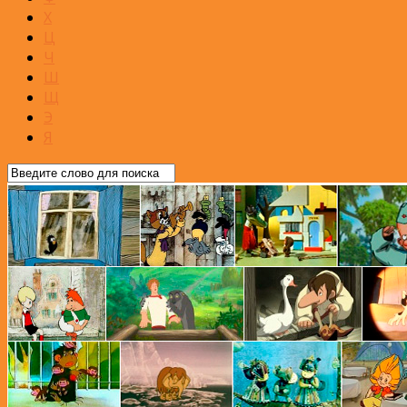
Х
Ц
Ч
Ш
Щ
Э
Я