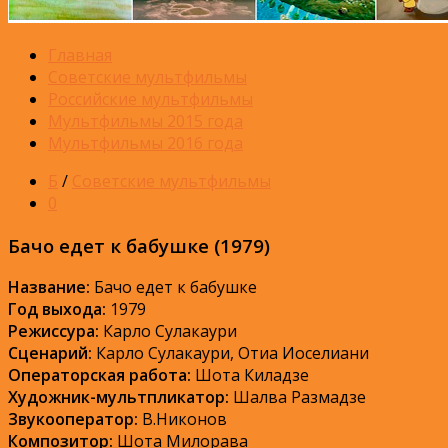
Главная
Советские мультфильмы
Российские мультфильмы
Мультфильмы 2015 года
Мультфильмы 2016 года
Б
/
Советские мультфильмы
0
Бачо едет к бабушке (1979)
Название:
Бачо едет к бабушке
Год выхода:
1979
Режиссура:
Карло Сулакаури
Сценарий:
Карло Сулакаури, Отиа Иоселиани
Операторская работа:
Шота Киладзе
Художник-мультпликатор:
Шалва Размадзе
Звукооператор:
В.Никонов
Композитор:
Шота Милорава