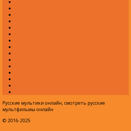
Н
О
П
Р
С
Т
У
Ф
Х
Ц
Ч
Ш
Щ
Э
Я
Русские мультики онлайн, смотреть русские
мультфильмы онлайн
© 2016-2025