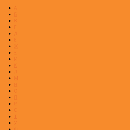
А
Б
В
Г
Д
Е
Ж
З
И
К
Л
М
Н
О
П
Р
С
Т
У
Ф