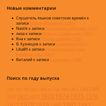
Новые комментарии
Слушатель языков советских времён
к
записи
Мария, Мирабела (1981)
Nastik
к записи
Двенадцать месяцев (1956)
лиза
к записи
Алиса в стране чудес (1981)
Яна
к записи
Первая скрипка (1958)
В. Кузнецов
к записи
Чудесница (1957)
Lika89
к записи
Уроки тётушки Совы.
Времена года (2007)
Виталий
к записи
Светлячок (1978)
Поиск по году выпуска
1969
1967
1968
1966
1963
1950
1962
1955
1960
1964
1965
1974
1973
1975
1976
1971
1972
1970
1978
1981
1979
1982
1977
1980