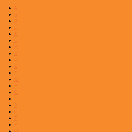
А
Б
В
Г
Д
Е
Ж
З
И
К
Л
М
Н
О
П
Р
С
Т
У
Ф