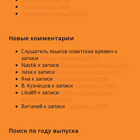
Воробьишко (1984)
Друзья мои, где вы? (1987)
Новые комментарии
Слушатель языков советских времён
к
записи
Мария, Мирабела (1981)
Nastik
к записи
Двенадцать месяцев (1956)
лиза
к записи
Алиса в стране чудес (1981)
Яна
к записи
Первая скрипка (1958)
В. Кузнецов
к записи
Чудесница (1957)
Lika89
к записи
Уроки тётушки Совы.
Времена года (2007)
Виталий
к записи
Светлячок (1978)
Поиск по году выпуска