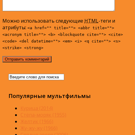
Можно использовать следующие
HTML
-теги и
атрибуты:
<a href="" title=""> <abbr title="">
<acronym title=""> <b> <blockquote cite=""> <cite>
<code> <del datetime=""> <em> <i> <q cite=""> <s>
<strike> <strong>
Популярные мультфильмы
Курица (2014)
Стёпа-моряк (1955)
Желтик (1966)
Жу-жу-жу (1966)
Сердце зверя (2006)