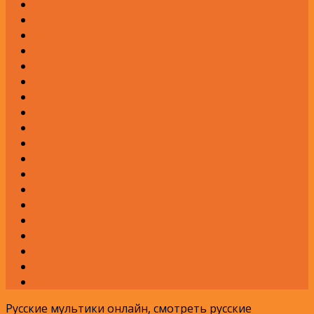
И
К
Л
М
Н
О
П
Р
С
Т
У
Ф
Х
Ц
Ч
Ш
Щ
Э
Я
Русские мультики онлайн, смотреть русские