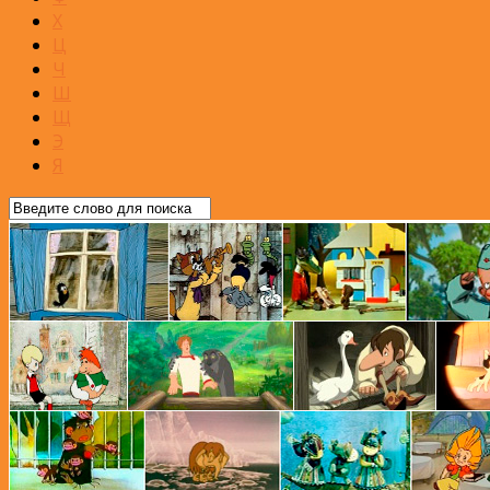
Х
Ц
Ч
Ш
Щ
Э
Я