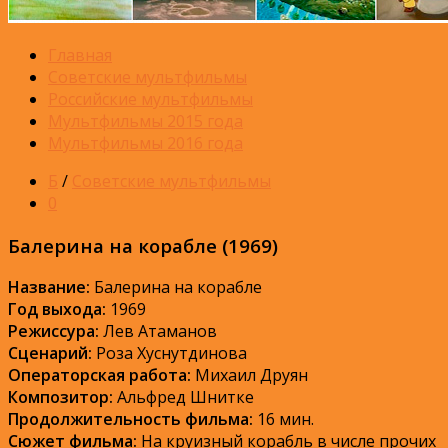
Главная
Советские мультфильмы
Российские мультфильмы
Мультфильмы 2015 года
Мультфильмы 2016 года
Б
/
Советские мультфильмы
0
Балерина на корабле (1969)
Название:
Балерина на корабле
Год выхода:
1969
Режиссура:
Лев Атаманов
Сценарий:
Роза Хуснутдинова
Операторская работа:
Михаил Друян
Композитор:
Альфред Шнитке
Продолжительность фильма:
16 мин.
Сюжет фильма:
На круизный корабль в числе прочих