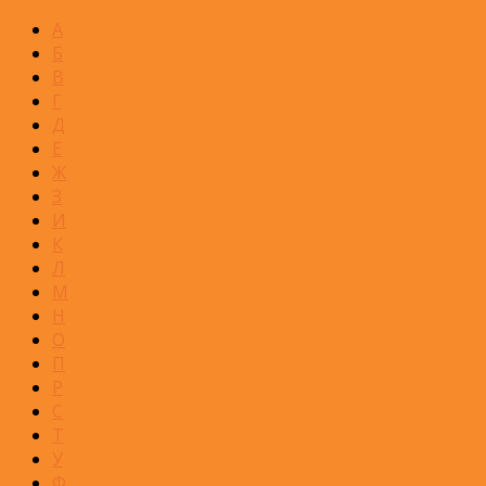
А
Б
В
Г
Д
Е
Ж
З
И
К
Л
М
Н
О
П
Р
С
Т
У
Ф