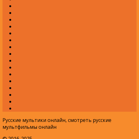
М
Н
О
П
Р
С
Т
У
Ф
Х
Ц
Ч
Ш
Щ
Э
Я
Русские мультики онлайн, смотреть русские
мультфильмы онлайн
© 2016-2025