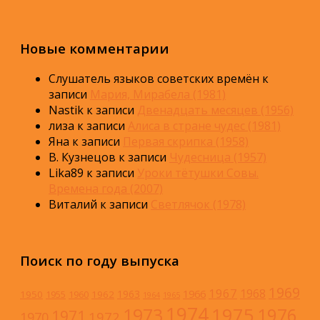
Новые комментарии
Слушатель языков советских времён
к
записи
Мария, Мирабела (1981)
Nastik
к записи
Двенадцать месяцев (1956)
лиза
к записи
Алиса в стране чудес (1981)
Яна
к записи
Первая скрипка (1958)
В. Кузнецов
к записи
Чудесница (1957)
Lika89
к записи
Уроки тётушки Совы.
Времена года (2007)
Виталий
к записи
Светлячок (1978)
Поиск по году выпуска
1969
1967
1968
1966
1963
1950
1962
1955
1960
1964
1965
1974
1973
1975
1976
1971
1972
1970