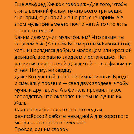
Ещё Альфред Хичкок говорил: «Для того, чтобы
снять великий фильм, нужно всего три вещи:
сценарий, сценарий и еще раз, сценарий». А в
этом мультфильме его почти нет. А то что есть
— просто туфта!
Каким идеям учит мультфильм? Что каким ты
злодеем был (Кощеем Бессмертным/Бабой-Ягой),
хоть и нарядился добрым молодцем или красной
девицей, всё равно злодеем и останешься. Нет
развития персонажей. Для детей — это фильм ни
о чем. Ни уму, ни сердцу.
Даже Кот учёный, и тот не симпатичный. Вроде
и смекалку проявил — свёл двух злодеев, чтобы
мучили друг друга. А в финале проявил такое
злорадство, что оказался ни чем не лучше их.
Жаль.
Ладно если бы только это. Но ведь и
режиссёрской работы невидно! А для короткого
метра — это просто гибельно!
Провал, одним словом.