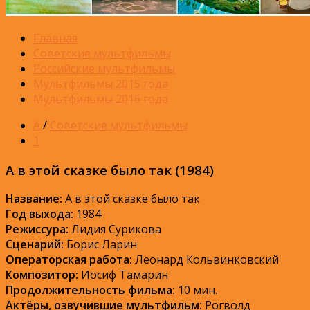
Главная
Советские мультфильмы
Российские мультфильмы
Мультфильмы 2015 года
Мультфильмы 2016 года
А
/
Советские мультфильмы
1
А в этой сказке было так (1984)
Название:
А в этой сказке было так
Год выхода:
1984
Режиссура:
Лидия Сурикова
Сценарий:
Борис Ларин
Операторская работа:
Леонард Кольвинковский
Композитор:
Иосиф Тамарин
Продолжительность фильма:
10 мин.
Актёры, озвучившие мультфильм:
Рогволд