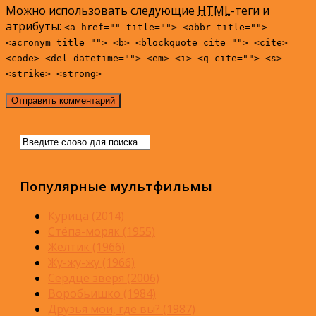
Можно использовать следующие
HTML
-теги и
атрибуты:
<a href="" title=""> <abbr title="">
<acronym title=""> <b> <blockquote cite=""> <cite>
<code> <del datetime=""> <em> <i> <q cite=""> <s>
<strike> <strong>
Популярные мультфильмы
Курица (2014)
Стёпа-моряк (1955)
Желтик (1966)
Жу-жу-жу (1966)
Сердце зверя (2006)
Воробьишко (1984)
Друзья мои, где вы? (1987)