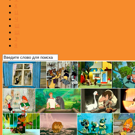
Х
Ц
Ч
Ш
Щ
Э
Я