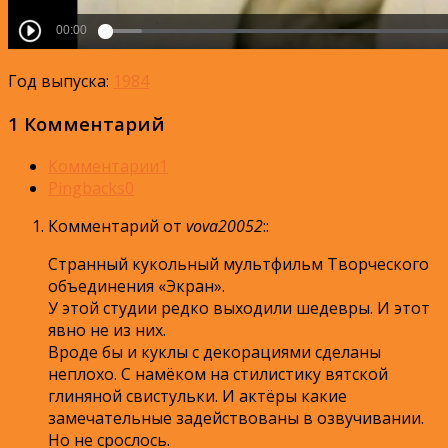
Год выпуска:
1984
1 Комментарий
Комментарии
1
Pingbacks
0
Комментарий от
vova20052
:
:
Странный кукольный мультфильм Творческого
объединения «Экран».
У этой студии редко выходили шедевры. И этот
явно не из них.
Вроде бы и куклы с декорациями сделаны
неплохо. С намёком на стилистику вятской
глиняной свистульки. И актёры какие
замечательные задействованы в озвучивании.
Но не срослось.