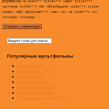
атрибуты:
<a href="" title=""> <abbr title="">
<acronym title=""> <b> <blockquote cite=""> <cite>
<code> <del datetime=""> <em> <i> <q cite=""> <s>
<strike> <strong>
Популярные мультфильмы
Курица (2014)
Стёпа-моряк (1955)
Желтик (1966)
Жу-жу-жу (1966)
Сердце зверя (2006)
Воробьишко (1984)
Друзья мои, где вы? (1987)