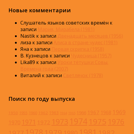
Новые комментарии
Слушатель языков советских времён
к
записи
Мария, Мирабела (1981)
Nastik
к записи
Двенадцать месяцев (1956)
лиза
к записи
Алиса в стране чудес (1981)
Яна
к записи
Первая скрипка (1958)
В. Кузнецов
к записи
Чудесница (1957)
Lika89
к записи
Уроки тётушки Совы.
Времена года (2007)
Виталий
к записи
Светлячок (1978)
Поиск по году выпуска
1969
1967
1968
1966
1963
1950
1962
1955
1960
1964
1965
1974
1973
1975
1976
1971
1972
1970
1978
1981
1979
1982
1977
1980