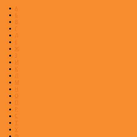
А
Б
В
Г
Д
Е
Ж
З
И
К
Л
М
Н
О
П
Р
С
Т
У
Ф