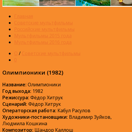
Главная
Советские мультфильмы
Российские мультфильмы
Мультфильмы 2015 года
Мультфильмы 2016 года
О
/
Советские мультфильмы
0
Олимпионики (1982)
Название:
Олимпионики
Год выхода:
1982
Режиссура:
Фёдор Хитрук
Сценарий:
Фёдор Хитрук
Операторская работа:
Кабул Расулов
Художники-постановщики:
Владимир Зуйков,
Людмила Кошкина
Композитор:
Шандор Каллош