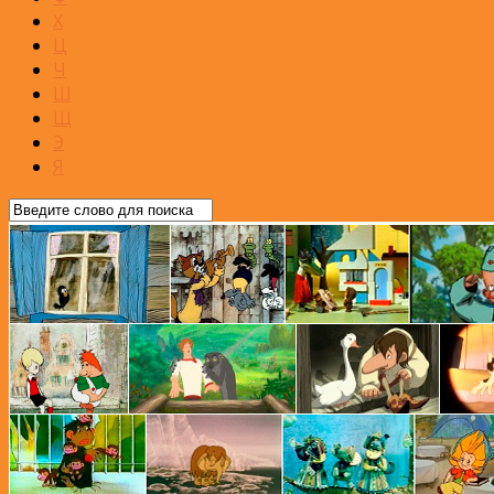
Х
Ц
Ч
Ш
Щ
Э
Я